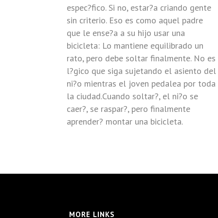
espec?fico. Si no, estar?a criando gente
sin criterio. Eso es como aquel padre
que le ense?a a su hijo usar una
bicicleta: Lo mantiene equilibrado un
rato, pero debe soltar finalmente. No es
l?gico que siga sujetando el asiento del
ni?o mientras el joven pedalea por toda
la ciudad.Cuando soltar?, el ni?o se
caer?, se raspar?, pero finalmente
aprender? montar una bicicleta.
MORE LINKS