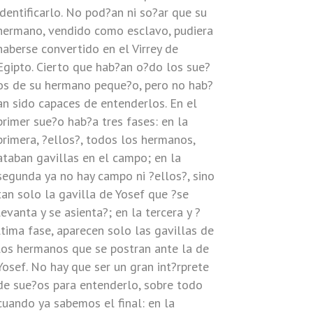
identificarlo. No pod?an ni so?ar que su
hermano, vendido como esclavo, pudiera
haberse convertido en el Virrey de
Egipto. Cierto que hab?an o?do los sue?
os de su hermano peque?o, pero no hab?
an sido capaces de entenderlos. En el
primer sue?o hab?a tres fases: en la
primera, ?ellos?, todos los hermanos,
ataban gavillas en el campo; en la
segunda ya no hay campo ni ?ellos?, sino
tan solo la gavilla de Yosef que ?se
levanta y se asienta?; en la tercera y ?
ltima fase, aparecen solo las gavillas de
los hermanos que se postran ante la de
Yosef. No hay que ser un gran int?rprete
de sue?os para entenderlo, sobre todo
cuando ya sabemos el final: en la