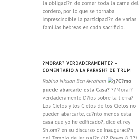
la obligaci?n de comer toda la carne del
cordero, por lo que se tornaba
imprescindible la participaci?n de varias
familias hebreas en cada sacrificio.
?MORAR? VERDADERAMENTE? –
COMENTARIO A LA PARASH? DE TRUM
Rabino Nissan Ben Avraham
?C?mo
puede abarcarle esta Casa?
??Morar?
verdaderamente D?ios sobre la tierra?
Los Cielos y los Cielos de los Cielos no
pueden abarcarte, cu?nto menos esta
casa que yo he edificado?, dice el rey
Shlom? en su discurso de inauguraci?n
del Templo de Jerusal?n (1? Reyes 8:27).