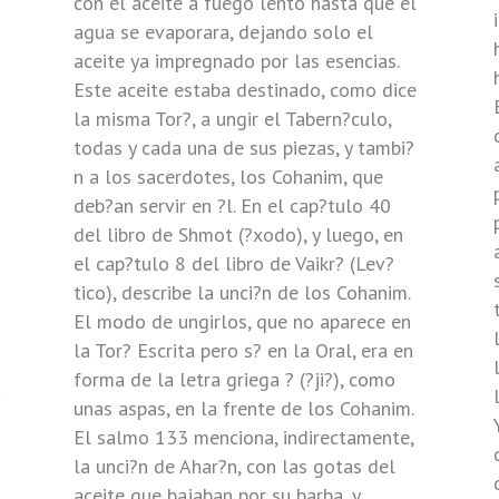
con el aceite a fuego lento hasta que el
agua se evaporara, dejando solo el
aceite ya impregnado por las esencias.
Este aceite estaba destinado, como dice
la misma Tor?, a ungir el Tabern?culo,
todas y cada una de sus piezas, y tambi?
n a los sacerdotes, los Cohanim, que
deb?an servir en ?l. En el cap?tulo 40
del libro de Shmot (?xodo), y luego, en
el cap?tulo 8 del libro de Vaikr? (Lev?
tico), describe la unci?n de los Cohanim.
El modo de ungirlos, que no aparece en
la Tor? Escrita pero s? en la Oral, era en
forma de la letra griega ? (?ji?), como
a
unas aspas, en la frente de los Cohanim.
El salmo 133 menciona, indirectamente,
la unci?n de Ahar?n, con las gotas del
aceite que bajaban por su barba, y