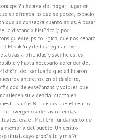
concepci?n hebrea del hogar: lugar en
que se ofrenda lo que se posee, espacio
en que se consagra cuanto se es. A pesar
de la distancia hist?rica y, por
consiguiente, psicol?gica, que nos separa
del Mishk?n y de las regulaciones
relativas a ofrendas y sacrificios, es
posible y hasta necesario aprender del
Mishk?n, del santuario que edificaron
nuestros ancestros en el desierto,
infinidad de ense?anzas y valores que
mantienen su vigencia intacta en
nuestros d?as.No menos que el centro
de convergencia de las ofrendas
rituales, era el Mishk?n fundamento de
la memoria del pueblo. Un centro
espiritual, cuyo prop?sito y misi?n