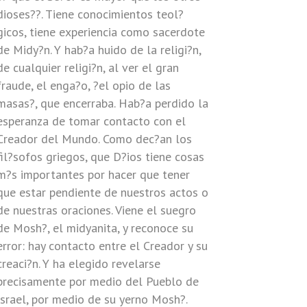
dioses??. Tiene conocimientos teol?
gicos, tiene experiencia como sacerdote
de Midy?n. Y hab?a huido de la religi?n,
de cualquier religi?n, al ver el gran
fraude, el enga?o, ?el opio de las
masas?, que encerraba. Hab?a perdido la
esperanza de tomar contacto con el
Creador del Mundo. Como dec?an los
fil?sofos griegos, que D?ios tiene cosas
m?s importantes por hacer que tener
que estar pendiente de nuestros actos o
de nuestras oraciones. Viene el suegro
de Mosh?, el midyanita, y reconoce su
error: hay contacto entre el Creador y su
creaci?n. Y ha elegido revelarse
precisamente por medio del Pueblo de
Israel, por medio de su yerno Mosh?.