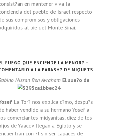
consist?an en mantener viva la
conciencia del pueblo de Israel respecto
de sus compromisos y obligaciones
adquiridos al pie del Monte Sinai.
EL FUEGO QUE ENCIENDE LA MENOR? –
COMENTARIO A LA PARASH? DE MIQUETS
Rabino Nissan Ben Avraham
El sue?o de
Yosef
La Tor? nos explica c?mo, despu?s
de haber vendido a su hermano Yosef a
los comerciantes midyanitas, diez de los
hijos de Yaacov llegan a Egipto y se
encuentran con ?l sin ser capaces de