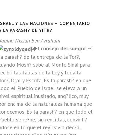
ISRAEL Y LAS NACIONES – COMENTARIO
A LA PARASH? DE YITR?
Rabino Nissan Ben Avraham
El consejo del suegro
Es
la parash? de la entrega de la Tor?,
cuando Mosh? sube al Monte Sinai para
recibir las Tablas de la Ley y toda la
Tor?, Oral y Escrita. Es la parash? en que
todo el Pueblo de Israel se eleva a un
nivel espiritual inusitado, ang?lico, muy
por encima de la naturaleza humana que
conocemos. Es la parash? en que todo el
Pueblo se re?ne, sin rencillas, convirti?
ndose en lo que el rey David dec?a,