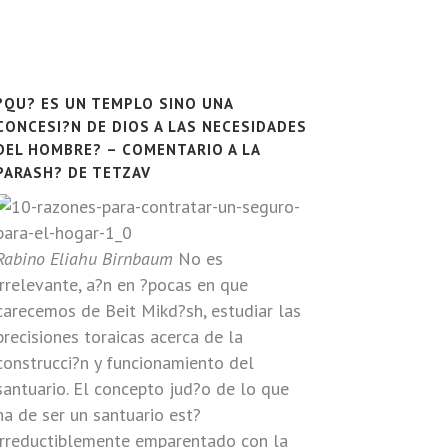
?QU? ES UN TEMPLO SINO UNA
CONCESI?N DE DIOS A LAS NECESIDADES
DEL HOMBRE? – COMENTARIO A LA
PARASH? DE TETZAV
Rabino Eliahu Birnbaum
No es
irrelevante, a?n en ?pocas en que
carecemos de Beit Mikd?sh, estudiar las
precisiones toraicas acerca de la
construcci?n y funcionamiento del
santuario. El concepto jud?o de lo que
ha de ser un santuario est?
irreductiblemente emparentado con la