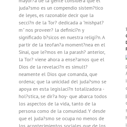
mayor?a de la gente considera que el
juda?smo es un compendio sistem?tico
o
de leyes, es razonable decir que la
secci?n de la Tor? dedicada a "mishpat?
m" nos proveer? la definici?n y
significado b?sicos en nuestra religi?n. A
partir de la teofan?a moment?nea en el
Sinai, que le?mos en la parash? anterior,
?
la Tor? viene ahora a ense?arnos que el
Dios de la revelaci?n es simult?
neamente el Dios que comanda, que
ordena; que la unicidad del juda?smo se
apoya en esta legislaci?n totalizadora -
hol?stica, se dir?a hoy- que abarca todos
los aspectos de la vida, tanto de la
persona como de la comunidad. Y desde
que el juda?smo se ocupa no menos de
los acontecimientos sociales que de los