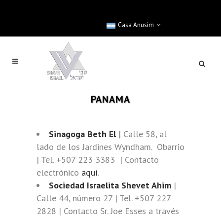
Casa Anusim
PANAMA
Sinagoga Beth El
| Calle 58, al
lado de los Jardines Wyndham. Obarrio
| Tel. +507 223 3383 | Contacto
electrónico
aquí
.
Sociedad Israelita Shevet Ahim
|
Calle 44, número 27 | Tel. +507 227
2828 | Contacto Sr. Joe Esses a través