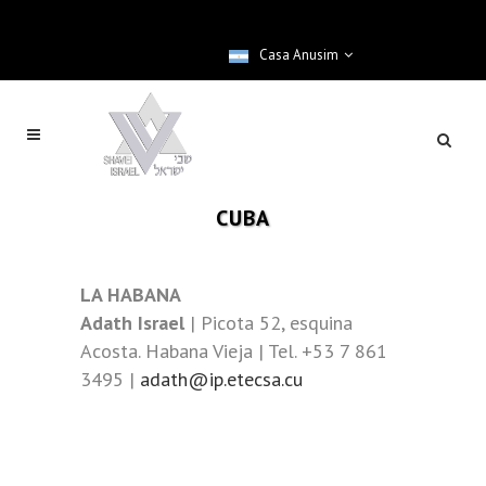
Casa Anusim
CUBA
LA HABANA
Adath Israel
| Picota 52, esquina
Acosta. Habana Vieja | Tel. +53 7 861
3495 |
adath@ip.etecsa.cu