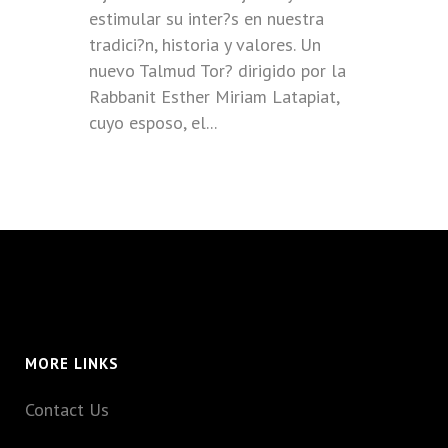
estimular su inter?s en nuestra
tradici?n, historia y valores. Un
nuevo Talmud Tor? dirigido por la
Rabbanit Esther Miriam Latapiat,
cuyo esposo, el...
MORE LINKS
Contact Us