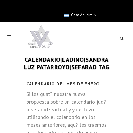
Casa Anusim
CALENDARIO|LADINO|SANDRA
LUZ PATARROYO|SEFARAD TAG
CALENDARIO DEL MES DE ENERO
Si les gust? nuestra nueva
propuesta sobre un calendario jud?
o sefarad? virtual y ya estuvo
utilizando el calendario en los
meses anteriores, aqu? les traemos
el calendario del mes de enero.