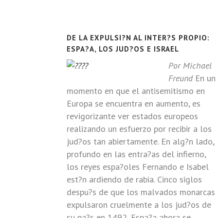
DE LA EXPULSI?N AL INTER?S PROPIO:
ESPA?A, LOS JUD?OS E ISRAEL
Por Michael
Freund
En un
momento en que el antisemitismo en
Europa se encuentra en aumento, es
revigorizante ver estados europeos
realizando un esfuerzo por recibir a los
jud?os tan abiertamente. En alg?n lado,
profundo en las entra?as del infierno,
los reyes espa?oles Fernando e Isabel
est?n ardiendo de rabia. Cinco siglos
despu?s de que los malvados monarcas
expulsaron cruelmente a los jud?os de
su pa?s en 1492, Espa?a ahora se