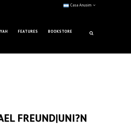
Casa Anusim
IYAH
FEATURES
BOOKSTORE
AEL FREUND|UNI?N