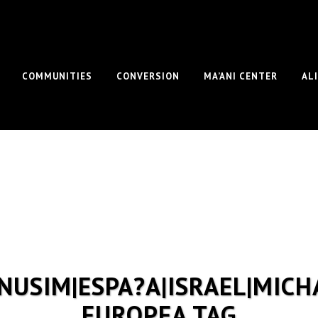
COMMUNITIES
CONVERSION
MA’ANI CENTER
AL
NUSIM|ESPA?A|ISRAEL|MICH
EUROPEA TAG