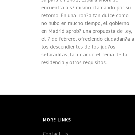
encuentra a s? mismo clamando por su
retorno. En una iron?a tan dulce como
no hubo en mucho tiempo, el gobierno
en Madrid aprob? una propuesta de ley,
el 7 de febrero, ofreciendo ciudadan?a a
los descendientes de los jud?os
sefaraditas, facilitando el tema de la
residencia y otros requisitos.
MORE LINKS
Contact Us