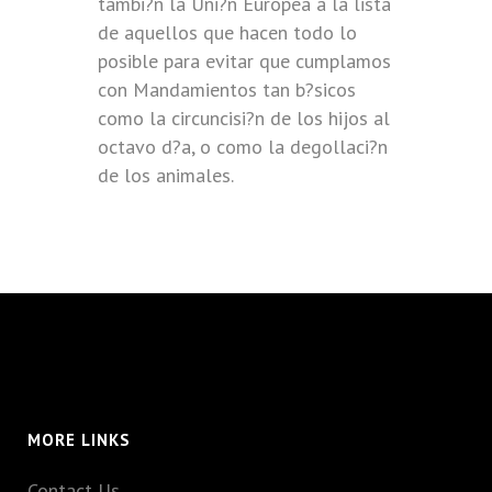
tambi?n la Uni?n Europea a la lista
de aquellos que hacen todo lo
posible para evitar que cumplamos
con Mandamientos tan b?sicos
como la circuncisi?n de los hijos al
octavo d?a, o como la degollaci?n
de los animales.
MORE LINKS
Contact Us