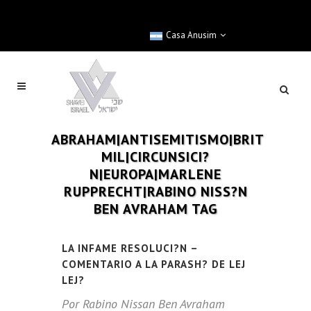
Casa Anusim
ABRAHAM|ANTISEMITISMO|BRIT
MIL|CIRCUNSICI?
N|EUROPA|MARLENE
RUPPRECHT|RABINO NISS?N
BEN AVRAHAM TAG
LA INFAME RESOLUCI?N –
COMENTARIO A LA PARASH? DE LEJ
LEJ?
Por Rabino Nissan Ben Avraham