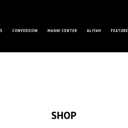
S
CONVERSION
MA’ANI CENTER
ALIYAH
FEATUR
SHOP