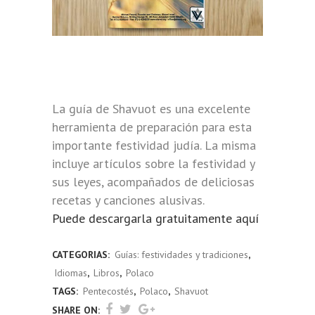
GUÍA ONLINE – LA FESTIVIDAD DE
SHAVUOT PARA LA COMUNIDAD
JUDÍA EN POLONIA (POLACO)
La guía de Shavuot es una excelente
herramienta de preparación para esta
importante festividad judía. La misma
incluye artículos sobre la festividad y
sus leyes, acompañados de deliciosas
recetas y canciones alusivas.
Puede descargarla gratuitamente aquí
CATEGORIAS:
Guías: festividades y tradiciones
,
Idiomas
,
Libros
,
Polaco
TAGS:
Pentecostés
,
Polaco
,
Shavuot
SHARE ON: