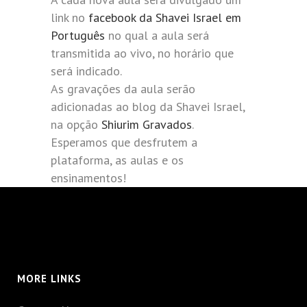
link no
facebook da Shavei Israel em
Português
no qual a aula será
transmitida ao vivo, no horário que
será indicado.
As gravações da aula serão
adicionadas ao blog da Shavei Israel,
na opção
Shiurim Gravados
.
Esperamos que desfrutem a
plataforma, as aulas e os
ensinamentos!
MORE LINKS