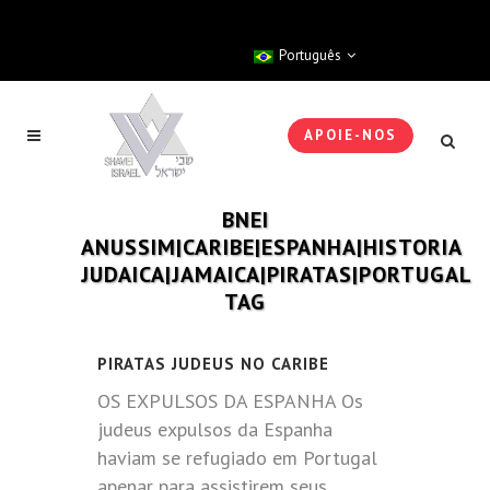
Português
APOIE-NOS
BNEI
ANUSSIM|CARIBE|ESPANHA|HISTORIA
JUDAICA|JAMAICA|PIRATAS|PORTUGAL
TAG
PIRATAS JUDEUS NO CARIBE
OS EXPULSOS DA ESPANHA Os
judeus expulsos da Espanha
haviam se refugiado em Portugal
apenar para assistirem seus