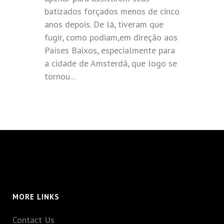
batizados forçados menos de cinco
anos depois. De lá, tiveram que
fugir, como podiam,em direção aos
Países Baixos, especialmente para
a cidade de Amsterdã, que logo se
tornou...
MORE LINKS
Contact Us