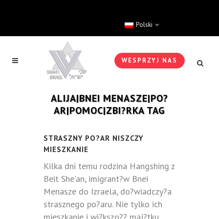
Polski
WESPRZYJ NAS
ALIJA|BNEI MENASZE|PO?
AR|POMOC|ZBI?RKA TAG
STRASZNY PO?AR NISZCZY
MIESZKANIE
Kilka dni temu rodzina Hangshing z
Beit She'an, imigrant?w Bnei
Menasze do Izraela, do?wiadczy?a
strasznego po?aru. Nie tylko ich
mieszkanie i wi?kszo?? maj?tku