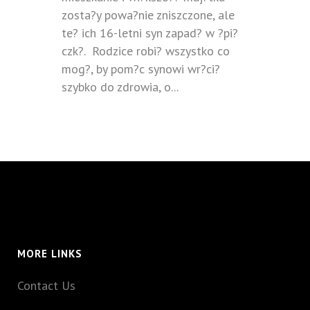
zosta?y powa?nie zniszczone, ale
te? ich 16-letni syn zapad? w ?pi?
czk?. Rodzice robi? wszystko co
mog?, by pom?c synowi wr?ci?
szybko do zdrowia, o...
MORE LINKS
Contact Us