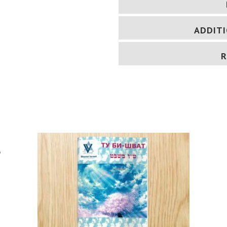
ADDIT
R
o