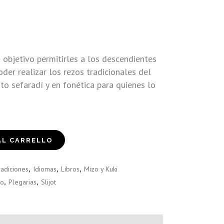
o objetivo permitirles a los descendientes
der realizar los rezos tradicionales del
to sefaradí y en fonética para quienes lo
AL CARRELLO
radiciones
,
Idiomas
,
Libros
,
Mizo y Kuki
zo
,
Plegarias
,
Slijot