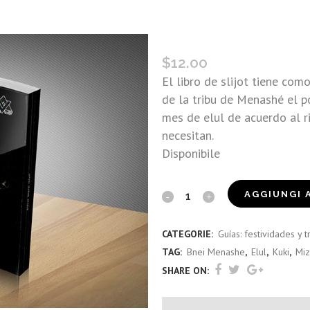
SLIJOT (MIZO-KUKI)
$
12.00
El libro de slijot tiene com
de la tribu de Menashé el po
mes de elul de acuerdo al ri
necesitan.
Disponibile
Slijot
AGGIUNGI 
(Mizo-
CATEGORIE:
Guías: festividades y t
Kuki)
TAG:
Bnei Menashe
,
Elul
,
Kuki
,
Mi
quantity
SHARE ON: