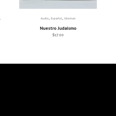
,
,
,
Audio
Español
Idiomas
Nuestro Judaísmo
$
17.00