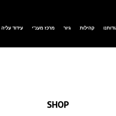
דותנו
קהילות
גיור
מרכז מענ”י
עידוד עליה
SHOP