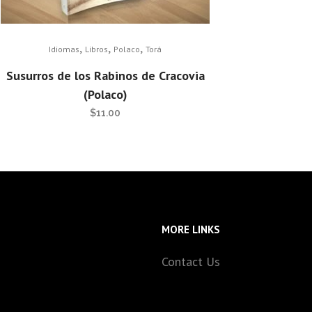
,
,
,
Idiomas
Libros
Polaco
Torá
Susurros de los Rabinos de Cracovia
(Polaco)
$
11.00
MORE LINKS
Contact Us