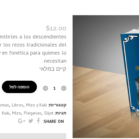
SLIJOT (MIZO-KUKI)
$
12.00
rmitirles a los descendientes
r los rezos tradicionales del
y en fonética para quienes lo
necesitan.
קיים במלאי
Slijot
הוספה לסל
(Mizo-
קטגוריות:
Mizo y Kuki
,
Libros
,
iomas
Kuki)
תגיות:
Slijot
,
Plegarias
,
Mizo
,
Kuki
,
quantity
SHARE ON: