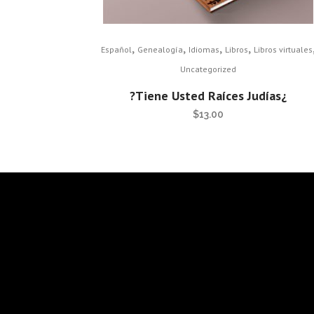
,
,
,
,
Español
Genealogía
Idiomas
Libros
Libros virtuales
Uncategorized
¿Tiene Usted Raíces Judías?
$
13.00