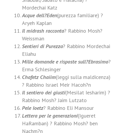
Mordechai Katz
Acque dell?Eden
(purezza familiare) ?
Aryeh Kaplan
Il midrash racconta
? Rabbino Mosh?
Weissman
Sentieri di Purezza
? Rabbino Mordechai
Eliahu
Mille domande e risposte sull?Ebrasimo
?
Erma Schlesinger
Chafetz Chaiim
(leggi sulla maldicenza)
? Rabbino Israel Meir Hacoh?n
Il sentiero dei giusti
(Mesilat Iesharim) ?
Rabbino Mosh? Jaim Lutzato
Pele Ioetz
? Rabbino Eli Mansour
Lettera per le generazioni
(Igueret
HaRamban) ? Rabbino Mosh? ben
Nachm?n