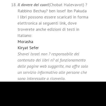
Il dovere dei cuori
(Chobat Halevavot) ?
Rabbino Bechay? ben Iosef Ibn Pakuda
I libri possono essere scaricati in forma
elettronica ai seguenti link, dove
troverete anche edizioni di testi in
italiano:
Morasha
Kiryat Sefer
Shavei Israel non ? responsabile del
contenuto dei libri n? al funzionamento
delle pagine web suggerite, ma offre solo
un servizio informativo alle persone che
sono interessate a riceverlo.