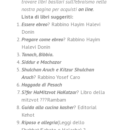
trovare libri basilari sull?ebraismo nella
nostra pagina per acquisti
on line
.
Lista di libri suggeriti:
Essere ebreo
? Rabbino Hayim Halevi
Donin
Pregare come ebreo
? Rabbino Hayim
Halevi Donin
Tanach, Bibbia.
Siddur e Machazor
Shulchan Aruch e Kitzur Shulchan
Aruch
? Rabbino Yosef Caro
Haggada di Pesach
S?fer HaMitzvot HaKatzar
? Libro della
mitzvot ???Rambam
Guida alla cucina kasher
? Editorial
Kehot
Riposo e allegria
(Leggi dello
Shabbat/Sabato e Halacha) ?