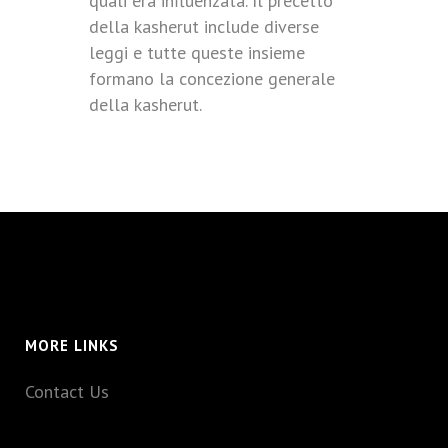
quali era influenzata. Il precetto
della kasherut include diverse
leggi e tutte queste insieme
formano la concezione generale
della kasherut.
MORE LINKS
Contact Us