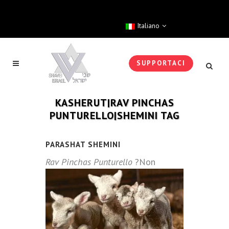
Italiano
SUPPORTACI
KASHERUT|RAV PINCHAS
PUNTURELLO|SHEMINI TAG
PARASHAT SHEMINI
Rav Pinchas Punturello
?Non