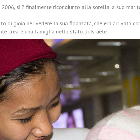
06, si ? finalmente ricongiunto alla sorella, a suo marito 
 di gioia nel vedere la sua fidanzata, che era arrivata con
nte creare una famiglia nello stato di Israele.