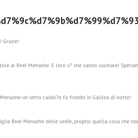
tieni questa causa e fai la differ
 Grazie!
ole ai Bnei Menashe. E loro s? che sanno cucinare! Speria
Menashe un letto caldo?e fa freddo in Galilea di notte!
lia Bnei Menashe delle sedie, proprio quella cosa che non 