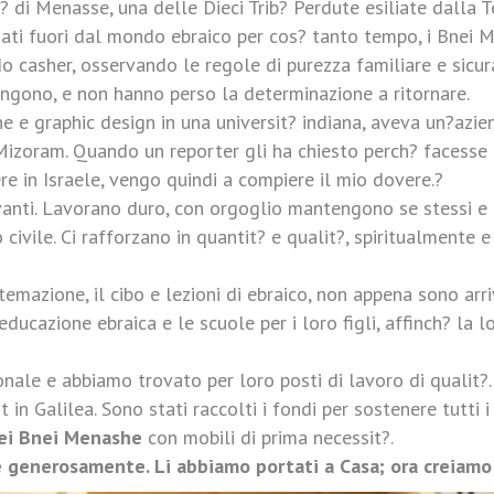
 di Menasse, una delle Dieci Trib? Perdute esiliate dalla Te
iati fuori dal mondo ebraico per cos? tanto tempo, i Bnei 
o casher, osservando le regole di purezza familiare e sic
gono, e non hanno perso la determinazione a ritornare.
he e graphic design in una universit? indiana, aveva un?azi
 Mizoram. Quando un reporter gli ha chiesto perch? facesse 
re in Israele, vengo quindi a compiere il mio dovere.?
anti. Lavorano duro, con orgoglio mantengono se stessi e le
 civile. Ci rafforzano in quantit? e qualit?, spiritualment
sistemazione, il cibo e lezioni di ebraico, non appena sono ar
ucazione ebraica e le scuole per i loro figli, affinch? la lo
nale e abbiamo trovato per loro posti di lavoro di qualit?.
in Galilea. Sono stati raccolti i fondi per sostenere tutti i 
 dei Bnei Menashe
con mobili di prima necessit?.
 generosamente. Li abbiamo portati a Casa; ora creiamo 