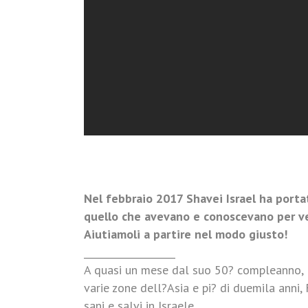
Nel febbraio 2017 Shavei Israel ha portat
quello che avevano e conoscevano per ve
Aiutiamoli a partire nel modo giusto!
___________________
A quasi un mese dal suo 50? compleanno, L
varie zone dell?Asia e pi? di duemila anni, 
sani e salvi in Israele.