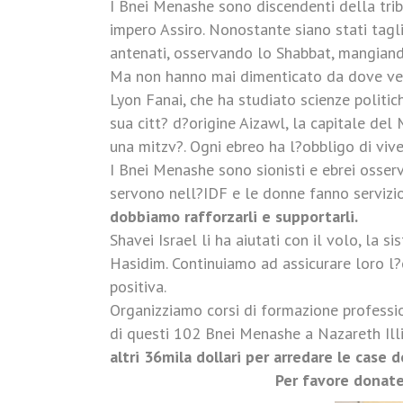
I Bnei Menashe sono discendenti della trib?
impero Assiro. Nonostante siano stati tagl
antenati, osservando lo Shabbat, mangiand
Ma non hanno mai dimenticato da dove ven
Lyon Fanai, che ha studiato scienze politic
sua citt? d?origine Aizawl, la capitale del
una mitzv?. Ogni ebreo ha l?obbligo di vive
I Bnei Menashe sono sionisti e ebrei osserv
servono nell?IDF e le donne fanno servizio
dobbiamo rafforzarli e supportarli.
Shavei Israel li ha aiutati con il volo, la 
Hasidim. Continuiamo ad assicurare loro l?ed
positiva.
Organizziamo corsi di formazione professio
di questi 102 Bnei Menashe a Nazareth Illit 
altri 36mila dollari per arredare le case
Per favore donate