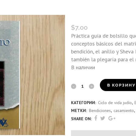
EL CASAMIENTO JUDÍO
$
7.00
Práctica guía de bolsillo qu
conceptos básicos del matrim
bendición, el anillo y Sheva 
también la plegaría para el 
В наличии
El
В КОРЗИНУ
Casamiento
КАТЕГОРИИ:
Ciclo de vida judío
,
Judío
МЕТКИ:
Bendiciones
,
casamiento
,
quantity
SHARE ON: