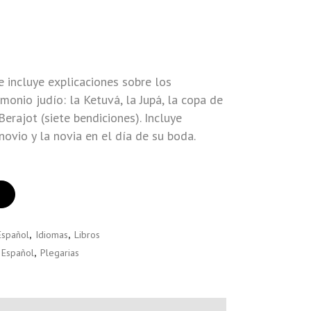
e incluye explicaciones sobre los
onio judío: la Ketuvá, la Jupá, la copa de
Berajot (siete bendiciones). Incluye
novio y la novia en el día de su boda.
Español
,
Idiomas
,
Libros
Español
,
Plegarias