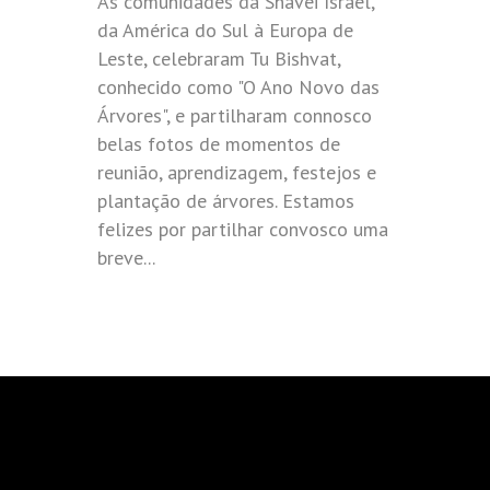
As comunidades da Shavei Israel,
da América do Sul à Europa de
Leste, celebraram Tu Bishvat,
conhecido como "O Ano Novo das
Árvores", e partilharam connosco
belas fotos de momentos de
reunião, aprendizagem, festejos e
plantação de árvores. Estamos
felizes por partilhar convosco uma
breve...