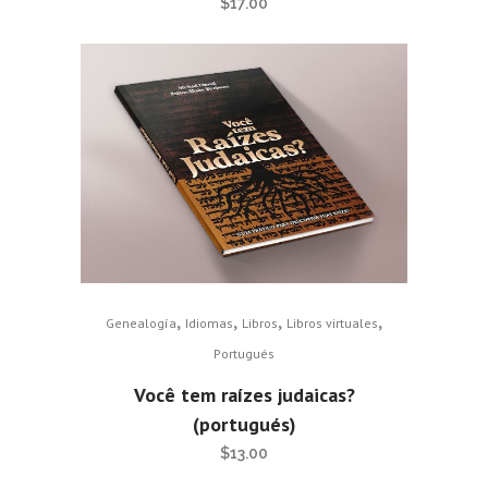
$
17.00
,
,
,
,
Genealogía
Idiomas
Libros
Libros virtuales
Portugués
Você tem raízes judaicas?
(portugués)
$
13.00