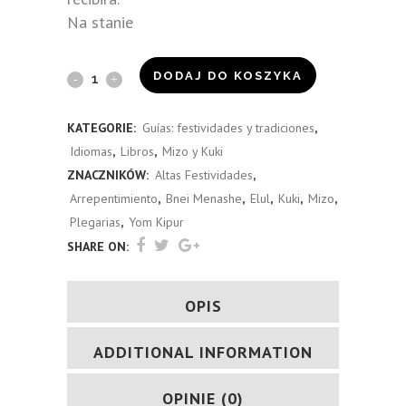
Na stanie
Rollos
DODAJ DO KOSZYKA
de
KATEGORIE:
Guías: festividades y tradiciones
,
la
Idiomas
,
Libros
,
Mizo y Kuki
Torá:
ZNACZNIKÓW:
Altas Festividades
,
Arrepentimiento
,
Bnei Menashe
,
Elul
,
Kuki
,
Mizo
,
Altas
Plegarias
,
Yom Kipur
Festividades
SHARE ON:
(Bnei
OPIS
Menashé)
quantity
ADDITIONAL INFORMATION
OPINIE (0)