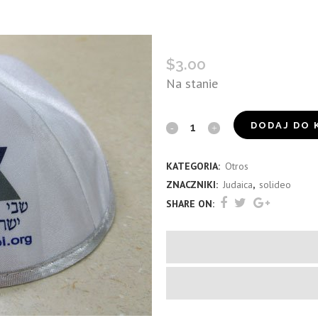
KIPÁ DE SHAVEI ISRAEL
$
3.00
Na stanie
Kipá
DODAJ DO 
de
KATEGORIA:
Otros
Shavei
ZNACZNIKI:
Judaica
,
solideo
Israel
SHARE ON:
quantity