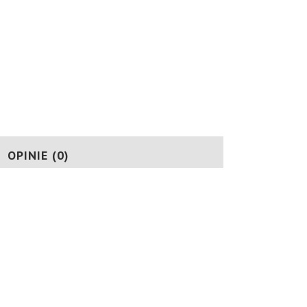
ט”ו בשבט התחדש)
OPINIE (0)