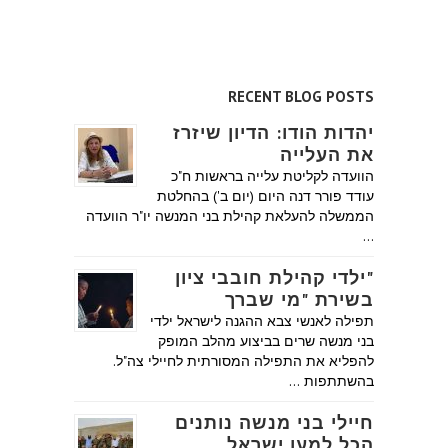
RECENT BLOG POSTS
יהדות הודו: הדיון שיזרז
את העלייה
הוועדה לקליטת עלייה בראשות ח"כ
עודד פורר דנה היום (יום ב') בהחלטת
הממשלה להעלאת קהילת בני המנשה יו"ר הוועדה
…
"ילדי קהילת חובבי ציון
בשירת "מי שברך
תפילה לאנשי צבא ההגנה לישראל ילדי
בני מנשה שרים בביצוע מהלב המופק
להפליא את התפילה המסורתית לחיילי צה"ל.
בהשתתפות …
חיילי בני מנשה נותנים
הכל למען ישראל