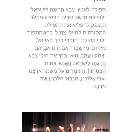
תפילה לאנשי צבא ההגנה לישראל
ילדי בני מנשה שרים בביצוע מהלב
המופק להפליא את התפילה
המסורתית לחיילי צה"ל. בהשתתפות
ילדי קהילת "חובבי ציון" באייזול,
מיזורם. מִי שֶׁבֵּרַךְ אֲבוֹתֵינוּ אַבְרָהָם
יִצְחָק וְיַעֲקֹב, הוּא יְבָרֵךְ אֶת חַיָּלֵי צְבָא
הַהֲגַנָּה לְיִשְׂרָאֵל [וְאַנְשֵׁי כֹּחוֹת
הַבִּטָּחוֹן], הָעוֹמְדִים עַל מִשְׁמַר אַרְצֵנוּ
וְעָרֵי אֱלֹהֵינוּ, מִגְּבוּל הַלְּבָנוֹן וְעַד
מִדְבַּר...