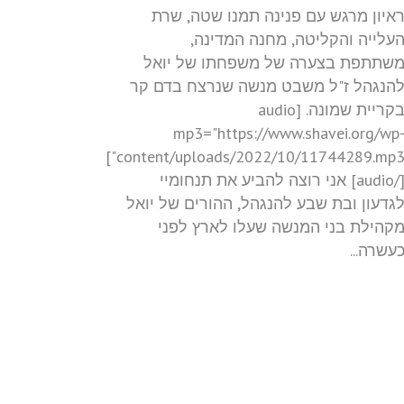
איון מרגש עם פנינה תמנו שטה, שרת
עלייה והקליטה, מחנה המדינה,
שתתפת בצערה של משפחתו של יואל
הנגהל ז"ל משבט מנשה שנרצח בדם קר
בקריית שמונה. [audio
mp3="https://www.shavei.org/wp
content/uploads/2022/10/11744289.mp3"]
[/audio] אני רוצה להביע את תנחומיי
גדעון ובת שבע להנגהל, ההורים של יואל
קהילת בני המנשה שעלו לארץ לפני
עשרה...