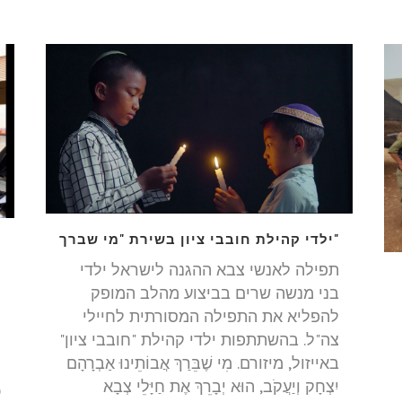
"ילדי קהילת חובבי ציון בשירת "מי שברך
י
תפילה לאנשי צבא ההגנה לישראל ילדי
ה
בני מנשה שרים בביצוע מהלב המופק
פ
להפליא את התפילה המסורתית לחיילי
ל
צה"ל. בהשתתפות ילדי קהילת "חובבי ציון"
ח
באייזול, מיזורם. מִי שֶׁבֵּרַךְ אֲבוֹתֵינוּ אַבְרָהָם
ה
יִצְחָק וְיַעֲקֹב, הוּא יְבָרֵךְ אֶת חַיָּלֵי צְבָא