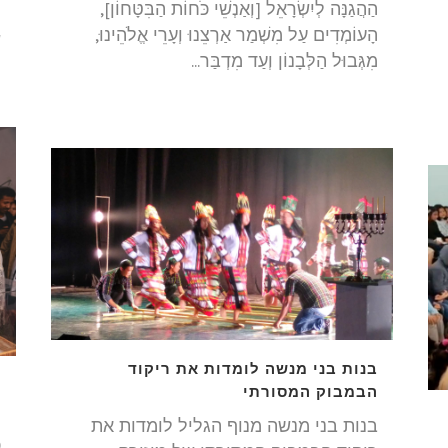
הַהֲגַנָּה לְיִשְׂרָאֵל [וְאַנְשֵׁי כֹּחוֹת הַבִּטָּחוֹן],
ה
הָעוֹמְדִים עַל מִשְׁמַר אַרְצֵנוּ וְעָרֵי אֱלֹהֵינוּ,
ש
מִגְּבוּל הַלְּבָנוֹן וְעַד מִדְבַּר...
בנות בני מנשה לומדות את ריקוד
ק
הבמבוק המסורתי
ק
בנות בני מנשה מנוף הגליל לומדות את
כ