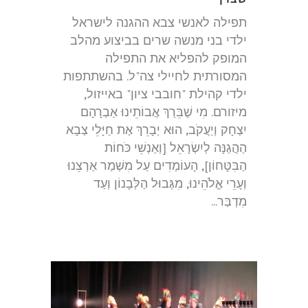
תפילה לאנשי צבא ההגנה לישראל
ילדי בני מנשה שרים בביצוע מהלב
המופק להפליא את התפילה
המסורתית לחיילי צה"ל. בהשתתפות
ילדי קהילת "חובבי ציון" באייזול,
מיזורם. מִי שֶׁבֵּרַךְ אֲבוֹתֵינוּ אַבְרָהָם
יִצְחָק וְיַעֲקֹב, הוּא יְבָרֵךְ אֶת חַיָּלֵי צְבָא
הַהֲגַנָּה לְיִשְׂרָאֵל [וְאַנְשֵׁי כֹּחוֹת
הַבִּטָּחוֹן], הָעוֹמְדִים עַל מִשְׁמַר אַרְצֵנוּ
וְעָרֵי אֱלֹהֵינוּ, מִגְּבוּל הַלְּבָנוֹן וְעַד
מִדְבַּר...