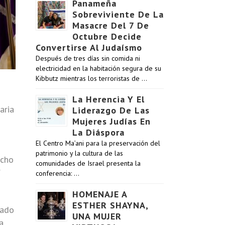
Panameña
Sobreviviente De La
Masacre Del 7 De
Octubre Decide
Convertirse Al Judaísmo
Después de tres días sin comida ni
electricidad en la habitación segura de su
Kibbutz mientras los terroristas de …
La Herencia Y El
aria
Liderazgo De Las
Mujeres Judías En
La Diáspora
El Centro Ma’ani para la preservación del
patrimonio y la cultura de las
echo
comunidades de Israel presenta la
f
conferencia: …
HOMENAJE A
ESTHER SHAYNA,
nado
UNA MUJER
a