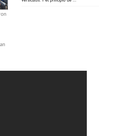
versículos. Y el principio de …
ron
ban