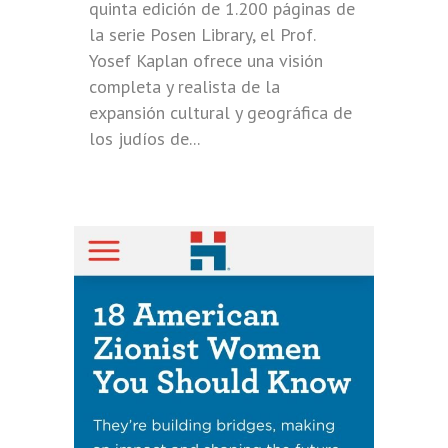
quinta edición de 1.200 páginas de
la serie Posen Library, el Prof.
Yosef Kaplan ofrece una visión
completa y realista de la
expansión cultural y geográfica de
los judíos de...