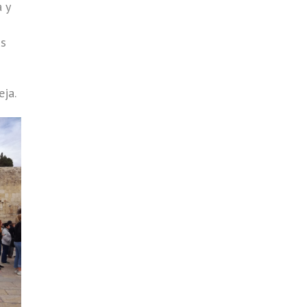
 y
os
eja.