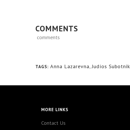
COMMENTS
comments
Anna Lazarevna
,
Judíos Subotni
TAGS:
MORE LINKS
Contact Us