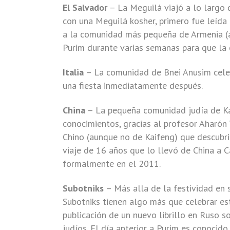
El Salvador
– La Meguilá viajó a lo largo 
con una Meguilá kosher, primero fue leída e
a la comunidad más pequeña de Armenia (a
Purim durante varias semanas para que la 
Italia
– La comunidad de Bnei Anusim celebr
una fiesta inmediatamente después.
China
– La pequeña comunidad judía de Ka
conocimientos, gracias al profesor Aharón
Chino (aunque no de Kaifeng) que descubrió
viaje de 16 años que lo llevó de China a 
formalmente en el 2011.
Subotniks
– Más alla de la festividad en s
Subotniks tienen algo más que celebrar es
publicación de un nuevo librillo en Ruso s
judíos. El día anterior a Purim es conocid