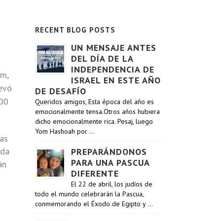
RECENT BLOG POSTS
UN MENSAJE ANTES
DEL DÍA DE LA
INDEPENDENCIA DE
im,
ISRAEL EN ESTE AÑO
levó
DE DESAFÍO
000
Queridos amigos, Esta época del año es
emocionalmente tensa.Otros años hubiera
dicho emocionalmente rica. Pesaj, luego
Yom Hashoah por …
ías
ida
PREPARÁNDONOS
PARA UNA PASCUA
án
DIFERENTE
El 22 de abril, los judíos de
todo el mundo celebrarán la Pascua,
conmemorando el Éxodo de Egipto y …