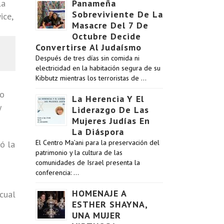
Panameña
Sobreviviente De La
Masacre Del 7 De
Octubre Decide
Convertirse Al Judaísmo
Después de tres días sin comida ni
electricidad en la habitación segura de su
Kibbutz mientras los terroristas de …
no
La Herencia Y El
y
Liderazgo De Las
Mujeres Judías En
La Diáspora
El Centro Ma’ani para la preservación del
ó la
patrimonio y la cultura de las
comunidades de Israel presenta la
conferencia: …
HOMENAJE A
cual
ESTHER SHAYNA,
UNA MUJER