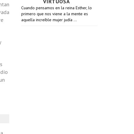
VIRTUOSA
ntan
Cuando pensamos en la reina Esther, lo
evada
primero que nos viene a la mente es
re
aquella increíble mujer judía …
y
s
udío
 un
na