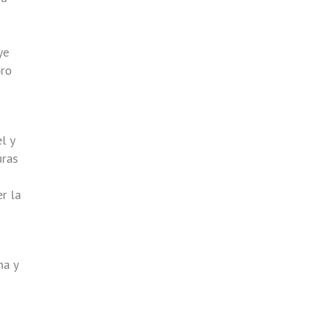
ye
bro
l y
uras
r la
na y