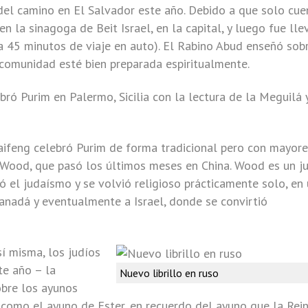
del camino en El Salvador este año. Debido a que solo cue
n la sinagoga de Beit Israel, en la capital, y luego fue ll
 45 minutos de viaje en auto). El Rabino Abud enseñó sob
comunidad esté bien preparada espiritualmente.
ó Purim en Palermo, Sicilia con la lectura de la Meguilá 
ifeng celebró Purim de forma tradicional pero con mayore
 Wood, que pasó los últimos meses en China. Wood es un j
 el judaísmo y se volvió religioso prácticamente solo, en
Canadá y eventualmente a Israel, donde se convirtió
í misma, los judíos
te año – la
Nuevo librillo en ruso
obre los ayunos
o como el ayuno de Ester, en recuerdo del ayuno que la Rei