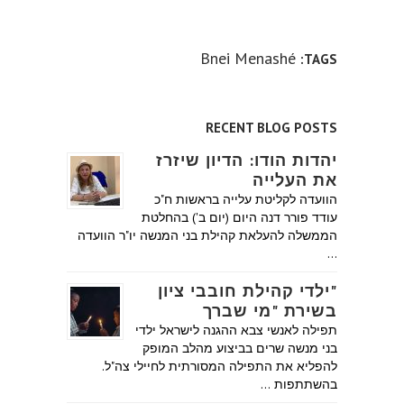
Bnei Menashé
TAGS:
RECENT BLOG POSTS
יהדות הודו: הדיון שיזרז
את העלייה
הוועדה לקליטת עלייה בראשות ח"כ
עודד פורר דנה היום (יום ב') בהחלטת
הממשלה להעלאת קהילת בני המנשה יו"ר הוועדה
…
"ילדי קהילת חובבי ציון
בשירת "מי שברך
תפילה לאנשי צבא ההגנה לישראל ילדי
בני מנשה שרים בביצוע מהלב המופק
להפליא את התפילה המסורתית לחיילי צה"ל.
בהשתתפות …