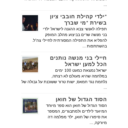
…
"ילדי קהילת חובבי ציון
בשירת "מי שברך
תפילה לאנשי צבא ההגנה לישראל ילדי
בני מנשה שרים בביצוע מהלב המופק
להפליא את התפילה המסורתית לחיילי צה"ל.
בהשתתפות …
חיילי בני מנשה נותנים
הכל למען ישראל
ישראל נמצאת כמעט 100 ימים
במלחמה שהיא מעולם לא רצתה,
נלחמת נגד חמאס, ישות טרור ששוכנת על גבולה של
…
הסוד הגדול של חואן
הסוד הגדול של חואן הוא ספר מיוחד
המיועד לילדים ולמתבגרים, המספר
את סיפורו של חואן, ילד מפלמה דה
מיורקה, …