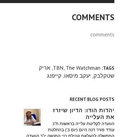
COMMENTS
comments
The Watchman
,
TBN
,
אריק
TAGS:
שטקלבק
,
יעקב מיסאו
,
קייפנג
RECENT BLOG POSTS
יהדות הודו: הדיון שיזרז
את העלייה
הוועדה לקליטת עלייה בראשות ח"כ
עודד פורר דנה היום (יום ב') בהחלטת
הממשלה להעלאת קהילת בני המנשה יו"ר הוועדה