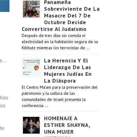
Panameña
Sobreviviente De La
Masacre Del 7 De
Octubre Decide
Convertirse Al Judaísmo
Después de tres días sin comida ni
electricidad en la habitación segura de su
Kibbutz mientras los terroristas de …
sa…
La Herencia Y El
Liderazgo De Las
Mujeres Judías En
La Diáspora
El Centro Ma’ani para la preservación del
patrimonio y la cultura de las
díos
comunidades de Israel presenta la
los
conferencia: …
HOMENAJE A
ESTHER SHAYNA,
de
UNA MUJER