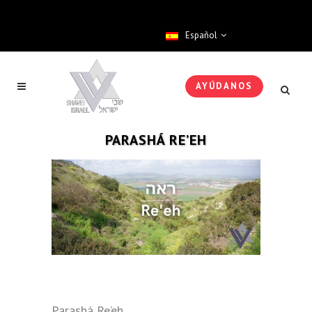
Español
AYÚDANOS
PARASHÁ RE’EH
Parashá Re’eh