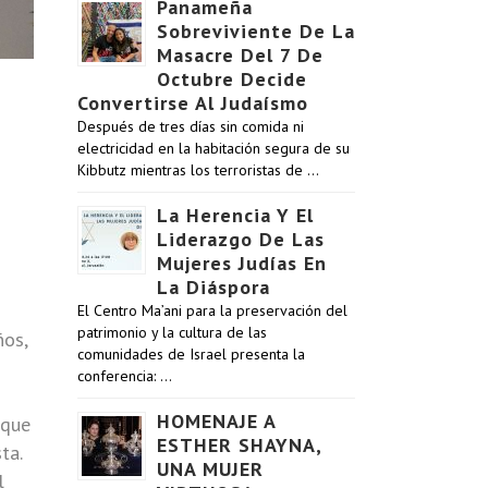
Panameña
Sobreviviente De La
Masacre Del 7 De
Octubre Decide
Convertirse Al Judaísmo
Después de tres días sin comida ni
electricidad en la habitación segura de su
Kibbutz mientras los terroristas de …
La Herencia Y El
Liderazgo De Las
Mujeres Judías En
La Diáspora
El Centro Ma’ani para la preservación del
patrimonio y la cultura de las
ños,
comunidades de Israel presenta la
conferencia: …
HOMENAJE A
 que
ESTHER SHAYNA,
ta.
UNA MUJER
l