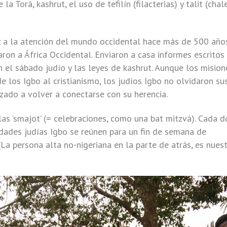
la Torá, kashrut, el uso de tefilín (filacterias) y talit (chal
z a la atención del mundo occidental hace más de 500 año
on a África Occidental. Enviaron a casa informes escritos
 el sábado judío y las leyes de kashrut. Aunque los mision
e los Igbo al cristianismo, los judíos Igbo no olvidaron su
zado a volver a conectarse con su herencia.
las ‘smajot’ (= celebraciones, como una bat mitzvá). Cada d
dades judías Igbo se reúnen para un fin de semana de
 (La persona alta no-nigeriana en la parte de atrás, es nues