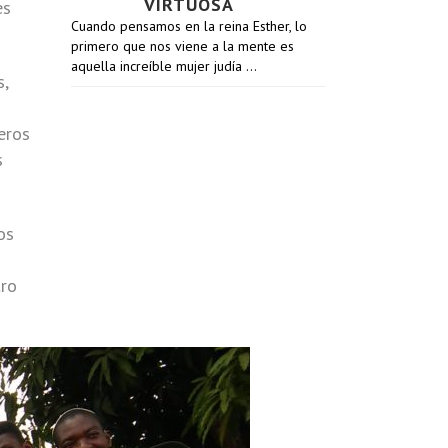
VIRTUOSA
es
Cuando pensamos en la reina Esther, lo
primero que nos viene a la mente es
aquella increíble mujer judía …
s,
eros
s
os
tro