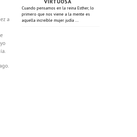
VIRTUOSA
Cuando pensamos en la reina Esther, lo
primero que nos viene a la mente es
vez a
aquella increíble mujer judía …
te
uyo
ía.
ago.