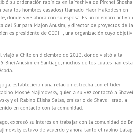
ibió su ordenación rabínica en la Yeshivá de Pirchei Shosh
hiva para los hombres casados) llamado Haor HaKodesh en
ile, donde vive ahora con su esposa. Es un miembro activo 
ca del Sur para Majón Anusim, y director de proyectos de la
bién es presidente de CEDIH, una organización cuyo objetiv
l viajó a Chile en diciembre de 2013, donde visitó a la
5 Bnei Anusim en Santiago, muchos de los cuales han est
écada.
goga, establecieron una relación estrecha con el líder
 Rabino Moshé Najimovsky, quien a su vez contactó a Shavei
sky y el Rabino Elisha Salas, emisario de Shavei Israel a
tenido en contacto con la comunidad.
ago, expresó su interés en trabajar con la comunidad de Bn
jimovsky estuvo de acuerdo y ahora tanto el rabino Latapi