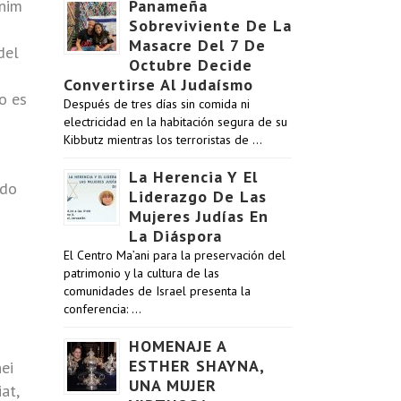
anim
Panameña
Sobreviviente De La
Masacre Del 7 De
del
Octubre Decide
Convertirse Al Judaísmo
o es
Después de tres días sin comida ni
electricidad en la habitación segura de su
Kibbutz mientras los terroristas de …
La Herencia Y El
ado
Liderazgo De Las
Mujeres Judías En
La Diáspora
El Centro Ma’ani para la preservación del
patrimonio y la cultura de las
comunidades de Israel presenta la
conferencia: …
HOMENAJE A
ESTHER SHAYNA,
ei
UNA MUJER
at,