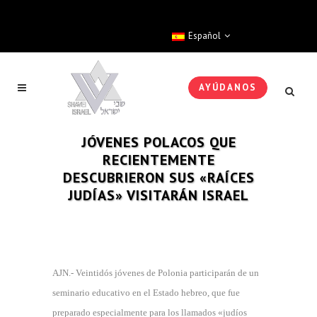
Español
AYÚDANOS
JÓVENES POLACOS QUE
RECIENTEMENTE
DESCUBRIERON SUS «RAÍCES
JUDÍAS» VISITARÁN ISRAEL
AJN.- Veintidós jóvenes de Polonia participarán de un
seminario educativo en el Estado hebreo, que fue
preparado especialmente para los llamados «judíos