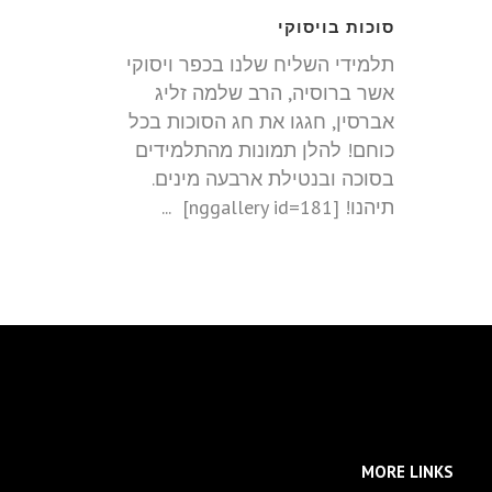
סוכות בויסוקי
תלמידי השליח שלנו בכפר ויסוקי
אשר ברוסיה, הרב שלמה זליג
אברסין, חגגו את חג הסוכות בכל
כוחם! להלן תמונות מהתלמידים
בסוכה ובנטילת ארבעה מינים.
תיהנו! [nggallery id=181] ...
MORE LINKS