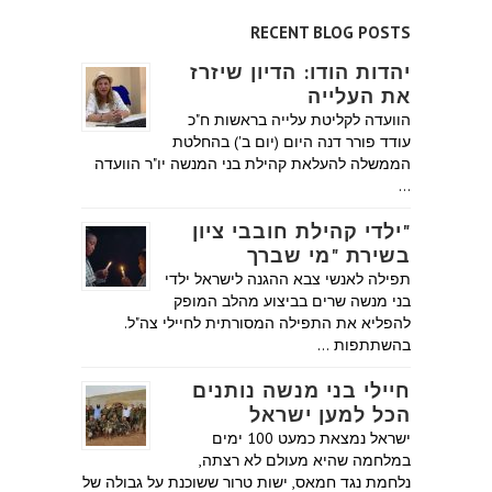
RECENT BLOG POSTS
יהדות הודו: הדיון שיזרז
את העלייה
הוועדה לקליטת עלייה בראשות ח"כ
עודד פורר דנה היום (יום ב') בהחלטת
הממשלה להעלאת קהילת בני המנשה יו"ר הוועדה
…
"ילדי קהילת חובבי ציון
בשירת "מי שברך
תפילה לאנשי צבא ההגנה לישראל ילדי
בני מנשה שרים בביצוע מהלב המופק
להפליא את התפילה המסורתית לחיילי צה"ל.
בהשתתפות …
חיילי בני מנשה נותנים
הכל למען ישראל
ישראל נמצאת כמעט 100 ימים
במלחמה שהיא מעולם לא רצתה,
נלחמת נגד חמאס, ישות טרור ששוכנת על גבולה של