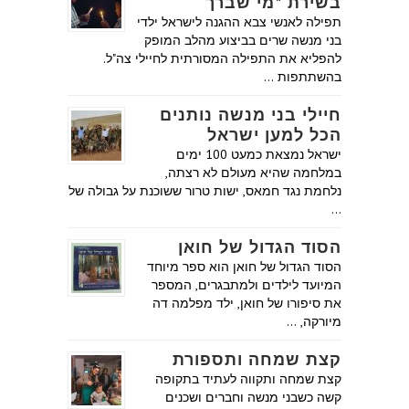
בשירת "מי שברך
תפילה לאנשי צבא ההגנה לישראל ילדי
בני מנשה שרים בביצוע מהלב המופק
להפליא את התפילה המסורתית לחיילי צה"ל.
בהשתתפות …
חיילי בני מנשה נותנים
הכל למען ישראל
ישראל נמצאת כמעט 100 ימים
במלחמה שהיא מעולם לא רצתה,
נלחמת נגד חמאס, ישות טרור ששוכנת על גבולה של
…
הסוד הגדול של חואן
הסוד הגדול של חואן הוא ספר מיוחד
המיועד לילדים ולמתבגרים, המספר
את סיפורו של חואן, ילד מפלמה דה
מיורקה, …
קצת שמחה ותספורת
קצת שמחה ותקווה לעתיד בתקופה
קשה כשבני מנשה וחברים ושכנים