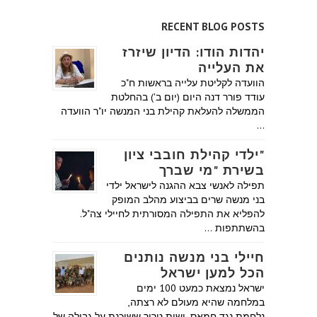
RECENT BLOG POSTS
יהדות הודו: הדיון שיזרז
את העלייה
הוועדה לקליטת עלייה בראשות ח"כ
עודד פורר דנה היום (יום ב') בהחלטת
הממשלה להעלאת קהילת בני המנשה יו"ר הוועדה
…
"ילדי קהילת חובבי ציון
בשירת "מי שברך
תפילה לאנשי צבא ההגנה לישראל ילדי
בני מנשה שרים בביצוע מהלב המופק
להפליא את התפילה המסורתית לחיילי צה"ל.
בהשתתפות …
חיילי בני מנשה נותנים
הכל למען ישראל
ישראל נמצאת כמעט 100 ימים
במלחמה שהיא מעולם לא רצתה,
נלחמת נגד חמאס, ישות טרור ששוכנת על גבולה של