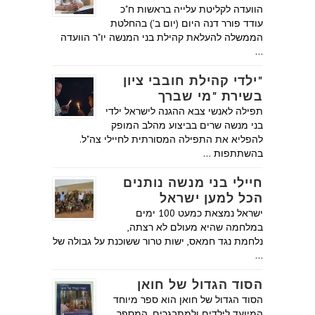
הוועדה לקליטת עלייה בראשות ח"כ
עודד פורר דנה היום (יום ב') בהחלטת
הממשלה להעלאת קהילת בני המנשה יו"ר הוועדה
…
"ילדי קהילת חובבי ציון
בשירת "מי שברך
תפילה לאנשי צבא ההגנה לישראל ילדי
בני מנשה שרים בביצוע מהלב המופק
להפליא את התפילה המסורתית לחיילי צה"ל.
בהשתתפות …
חיילי בני מנשה נותנים
הכל למען ישראל
ישראל נמצאת כמעט 100 ימים
במלחמה שהיא מעולם לא רצתה,
נלחמת נגד חמאס, ישות טרור ששוכנת על גבולה של
…
הסוד הגדול של חואן
הסוד הגדול של חואן הוא ספר מיוחד
המיועד לילדים ולמתבגרים, המספר