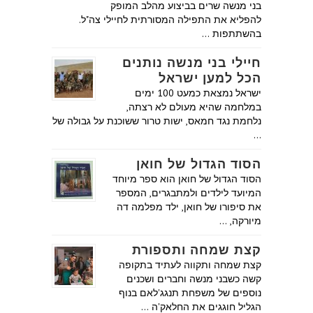
בני מנשה שרים בביצוע מהלב המופק
להפליא את התפילה המסורתית לחיילי צה"ל.
בהשתתפות …
חיילי בני מנשה נותנים
הכל למען ישראל
ישראל נמצאת כמעט 100 ימים
במלחמה שהיא מעולם לא רצתה,
נלחמת נגד חמאס, ישות טרור ששוכנת על גבולה של
…
הסוד הגדול של חואן
הסוד הגדול של חואן הוא ספר מיוחד
המיועד לילדים ולמתבגרים, המספר
את סיפורו של חואן, ילד מפלמה דה
מיורקה, …
קצת שמחה ותספורת
קצת שמחה ותקווה לעתיד בתקופה
קשה כשבני מנשה וחברים ושכנים
נוספים של משפחת תנגג'לאם בנוף
הגליל חוגגים את החלאק'ה …