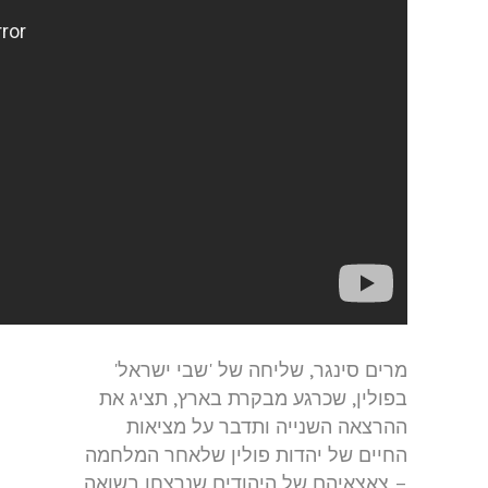
מרים סינגר, שליחה של 'שבי ישראל'
בפולין, שכרגע מבקרת בארץ, תציג את
ההרצאה השנייה ותדבר על מציאות
החיים של יהדות פולין שלאחר המלחמה
– צאצאיהם של היהודים שנרצחו בשואה