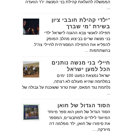
הממשלה להעלאת קהילת בני המנשה יו"ר הוועדה
…
"ילדי קהילת חובבי ציון
בשירת "מי שברך
תפילה לאנשי צבא ההגנה לישראל ילדי
בני מנשה שרים בביצוע מהלב המופק
להפליא את התפילה המסורתית לחיילי צה"ל.
בהשתתפות …
חיילי בני מנשה נותנים
הכל למען ישראל
ישראל נמצאת כמעט 100 ימים
במלחמה שהיא מעולם לא רצתה,
נלחמת נגד חמאס, ישות טרור ששוכנת על גבולה של
…
הסוד הגדול של חואן
הסוד הגדול של חואן הוא ספר מיוחד
המיועד לילדים ולמתבגרים, המספר
את סיפורו של חואן, ילד מפלמה דה
מיורקה, …