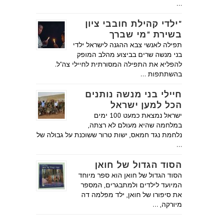
…
"ילדי קהילת חובבי ציון
בשירת "מי שברך
תפילה לאנשי צבא ההגנה לישראל ילדי
בני מנשה שרים בביצוע מהלב המופק
להפליא את התפילה המסורתית לחיילי צה"ל.
בהשתתפות …
חיילי בני מנשה נותנים
הכל למען ישראל
ישראל נמצאת כמעט 100 ימים
במלחמה שהיא מעולם לא רצתה,
נלחמת נגד חמאס, ישות טרור ששוכנת על גבולה של
…
הסוד הגדול של חואן
הסוד הגדול של חואן הוא ספר מיוחד
המיועד לילדים ולמתבגרים, המספר
את סיפורו של חואן, ילד מפלמה דה
מיורקה, …