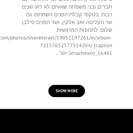
חברים ובני משפחה שאותם לא ראו שנים
רבות. בטקסי קבלת הפנים השתתפו גם
שר הקליטה זאב אלקין, ושר הפנים סילבן
שלום. לתמונות המרגשות:
r.com/photos/shaveiisrael/19052197261/in/album-
72157652577514204/ [caption
id="attachment_16481"...
SHOW MORE