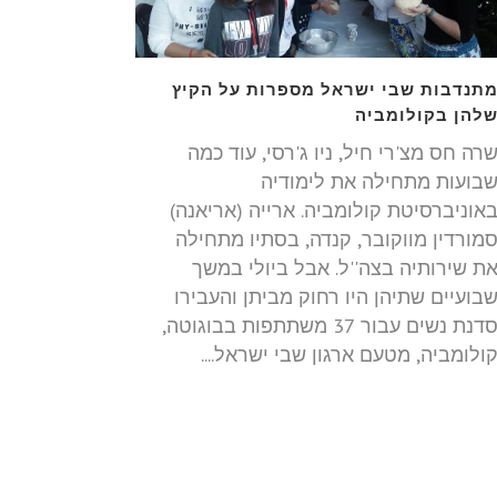
תנדבות שבי ישראל מספרות על הקיץ
להן בקולומביה
רה חס מצ'רי חיל, ניו ג'רסי, עוד כמה
בועות מתחילה את לימודיה
אוניברסיטת קולומביה. ארייה (אריאנה)
מורדין מווקובר, קנדה, בסתיו מתחילה
ת שירותיה בצה''ל. אבל ביולי במשך
בועיים שתיהן היו רחוק מביתן והעבירו
סדנת נשים עבור 37 משתתפות בבוגוטה,
ולומביה, מטעם ארגון שבי ישראל....