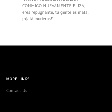
CONMIGO NUEVAMENTE ELIZA,
eres repugnante, tu gente es mala,
¡ojalá murieras!"
MORE LINKS
Contact Us